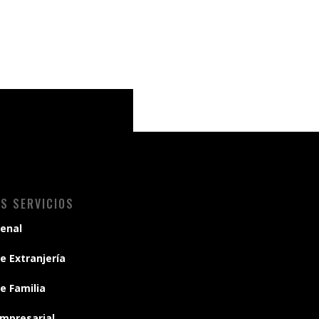
S SERVICIOS
enal
e Extranjería
e Familia
mpresarial