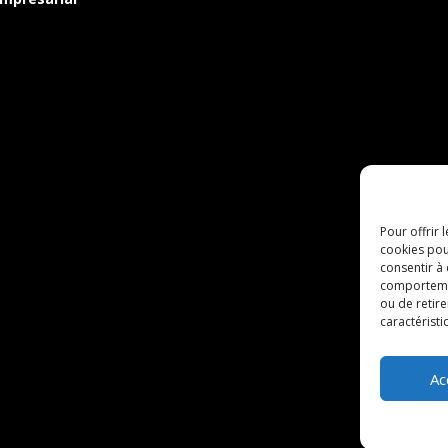
Pour offrir 
cookies pou
consentir à
comportement
ou de retire
caractéristi
Ac