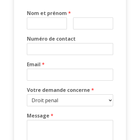
Nom et prénom
*
P
N
r
o
Numéro de contact
é
m
n
o
m
Email
*
Votre demande concerne
*
Message
*