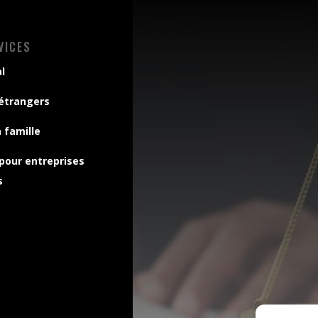
VICES
l
 étrangers
a famille
 pour entreprises
s