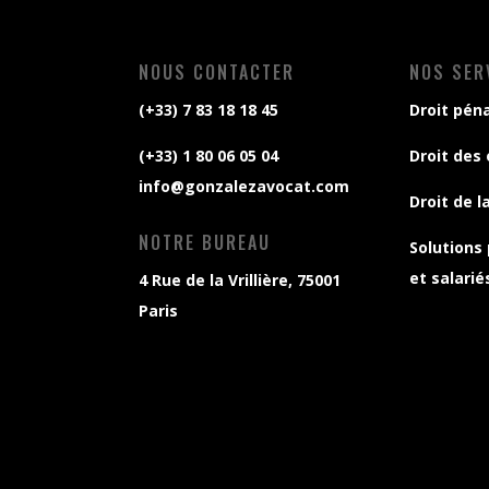
NOUS CONTACTER
NOS SER
(+33) 7 83 18 18 45
Droit péna
(+33) 1 80 06 05 04
Droit des
info@gonzalezavocat.com
Droit de l
NOTRE BUREAU
Solutions
et salarié
4 Rue de la Vrillière, 75001
Paris